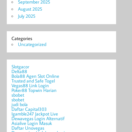
September 2025
August 2025
July 2025
Categories
Uncategorized
Slotgacor
Delta88
Bola88 Agen Slot Online
Trusted and Safe Togel
Vegas88 Link Login
Poker88 Topwin Harian
sbobet
sbobet
judi bola
Daftar Capital303
Igamble247 Jackpot Live
Dewavegas Login Alternatif
Asialive Login Masuk
Daftar Unovegas