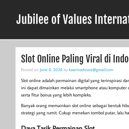
Skip
to
content
Jubilee of Values Interna
Slot Online Paling Viral di Ind
Posted on
June 6, 2026
by
kaarinadoseo@gmail.com
Slot online adalah permainan digital yang terinspirasi da
ini dapat dimainkan melalui smartphone atau komputer 
serta fitur bonus yang lebih kompleks.
Banyak orang memainkan slot online sebagai bentuk h
strategi yang rumit. Cukup menekan tombol putar, lalu h
Daya Tarik Permainan Slot