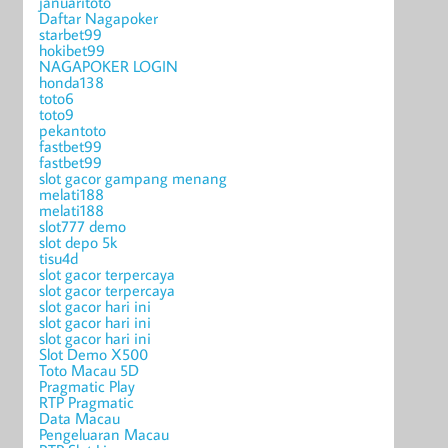
januaritoto
Daftar Nagapoker
starbet99
hokibet99
NAGAPOKER LOGIN
honda138
toto6
toto9
pekantoto
fastbet99
fastbet99
slot gacor gampang menang
melati188
melati188
slot777 demo
slot depo 5k
tisu4d
slot gacor terpercaya
slot gacor terpercaya
slot gacor hari ini
slot gacor hari ini
slot gacor hari ini
Slot Demo X500
Toto Macau 5D
Pragmatic Play
RTP Pragmatic
Data Macau
Pengeluaran Macau