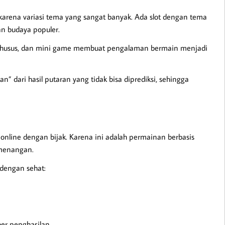
karena variasi tema yang sangat banyak. Ada slot dengan tema
an budaya populer.
imbol khusus, dan mini game membuat pengalaman bermain menjadi
” dari hasil putaran yang tidak bisa diprediksi, sehingga
 online dengan bijak. Karena ini adalah permainan berbasis
emenangan.
 dengan sehat:
er penghasilan